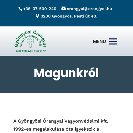
+36-37-500-240
orangyal@orangyal.hu
3200 Gyöngyös, Pesti út 40.
Magunkról
A Gyöngyösi Őrangyal Vagyonvédelmi kft.
1992-es megalakulása óta igyekszik a