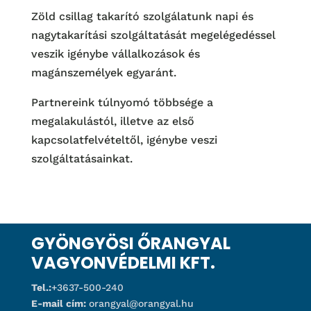
Zöld csillag takarító szolgálatunk napi és
nagytakarítási szolgáltatását megelégedéssel
veszik igénybe vállalkozások és
magánszemélyek egyaránt.
Partnereink túlnyomó többsége a
megalakulástól, illetve az első
kapcsolatfelvételtől, igénybe veszi
szolgáltatásainkat.
GYÖNGYÖSI ŐRANGYAL
VAGYONVÉDELMI KFT.
Tel.:
+3637-500-240
E-mail cím:
orangyal@orangyal.hu