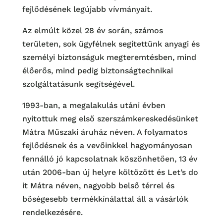
fejlődésének legújabb vívmányait.
Az elmúlt közel 28 év során, számos
területen, sok ügyfélnek segítettünk anyagi és
személyi biztonságuk megteremtésben, mind
élőerős, mind pedig biztonságtechnikai
szolgáltatásunk segítségével.
1993-ban, a megalakulás utáni évben
nyitottuk meg első szerszámkereskedésünket
Mátra Műszaki áruház néven. A folyamatos
fejlődésnek és a vevőinkkel hagyományosan
fennálló jó kapcsolatnak köszönhetően, 13 év
után 2006-ban új helyre költözött és Let’s do
it Mátra néven, nagyobb belső térrel és
bőségesebb termékkínálattal áll a vásárlók
rendelkezésére.