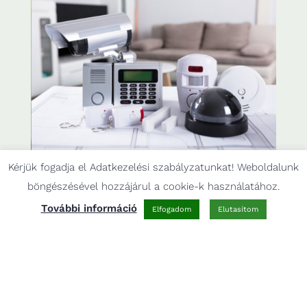
Kérjük fogadja el Adatkezelési szabályzatunkat! Weboldalunk
Komplex biztonságtechnikai
böngészésével hozzájárul a cookie-k használatához.
rendszerek
További információ
Elfogadom
Elutasítom